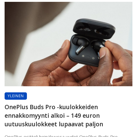
YLEINEN
OnePlus Buds Pro -kuulokkeiden
ennakkomyynti alkoi – 149 euron
uutuuskuulokkeet lupaavat paljon
OnePlus esitteli heinäkuussa uudet OnePlus Buds Pro -