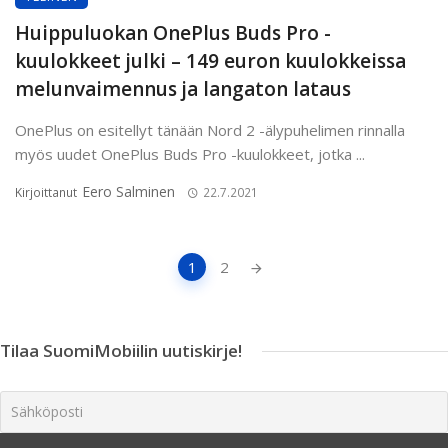
Huippuluokan OnePlus Buds Pro -
kuulokkeet julki – 149 euron kuulokkeissa
melunvaimennus ja langaton lataus
OnePlus on esitellyt tänään Nord 2 -älypuhelimen rinnalla
myös uudet OnePlus Buds Pro -kuulokkeet, jotka ...
Eero Salminen
Kirjoittanut
22.7.2021
Artikkeleiden
1
2
navigointi
Tilaa SuomiMobiilin uutiskirje!