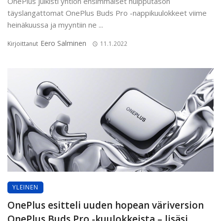
OnePlus julkisti yhtiön ensimmäiset huipputason
täyslangattomat OnePlus Buds Pro -nappikuulokkeet viime
heinäkuussa ja myyntiin ne ...
Eero Salminen
Kirjoittanut
11.1.2022
YLEINEN
OnePlus esitteli uuden hopean väriversion
OnePlus Buds Pro -kuulokkeista – lisäsi