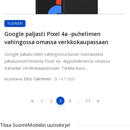
YLEINEN
Google paljasti Pixel 4a -puhelimen
vahingossa omassa verkkokaupassaan
Google julkaisi eilen vahingossa kuvan toistaiseksi
julkaisemattomasta Pixel 4a -älypuhelimesta omassa
Kanadan verkkokaupassaan. Tarkka kuva ...
Eero Salminen
Kirjoittanut
14.7.2020
Artikkeleiden
1
2
3
4
...
11
navigointi
Tilaa SuomiMobiilin uutiskirje!