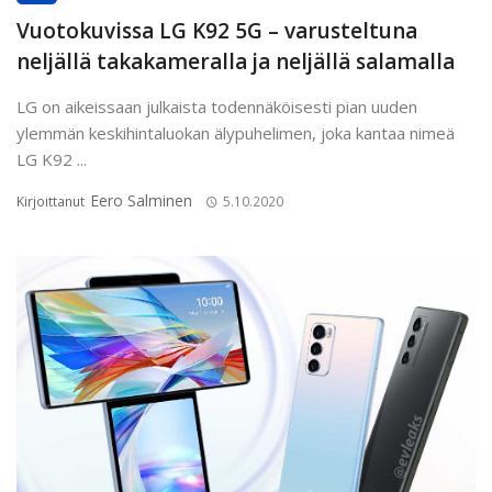
Vuotokuvissa LG K92 5G – varusteltuna
neljällä takakameralla ja neljällä salamalla
LG on aikeissaan julkaista todennäköisesti pian uuden
ylemmän keskihintaluokan älypuhelimen, joka kantaa nimeä
LG K92 ...
Eero Salminen
Kirjoittanut
5.10.2020