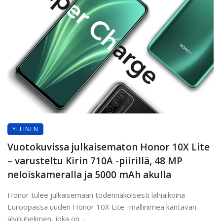
YLEINEN
Vuotokuvissa julkaisematon Honor 10X Lite
– varusteltu Kirin 710A -piirillä, 48 MP
neloiskameralla ja 5000 mAh akulla
Honor tulee julkaisemaan todennäköisesti lähiaikoina
Euroopassa uuden Honor 10X Lite -mallinimeä kantavan
älypuhelimen, joka on ...