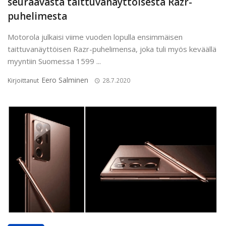
seuraavasta taittuvanäyttöisestä Razr-
puhelimesta
Motorola julkaisi viime vuoden lopulla ensimmäisen
taittuvanäyttöisen Razr-puhelimensa, joka tuli myös keväällä
myyntiin Suomessa 1599 ...
Eero Salminen
Kirjoittanut
28.7.2020