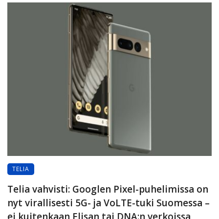
TELIA
Telia vahvisti: Googlen Pixel-puhelimissa on
nyt virallisesti 5G- ja VoLTE-tuki Suomessa –
ei kuitenkaan Elisan tai DNA:n verkoissa