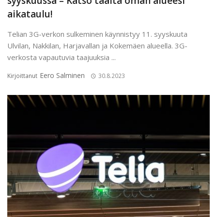
syyskuussa – Katso täältä oman alueesi
aikataulu!
Telian 3G-verkon sulkeminen käynnistyy 11. syyskuuta
Ulvilan, Nakkilan, Harjavallan ja Kokemäen alueella. 3G-
verkosta vapautuvia taajuuksia ...
Eero Salminen
Kirjoittanut
30.8.2023