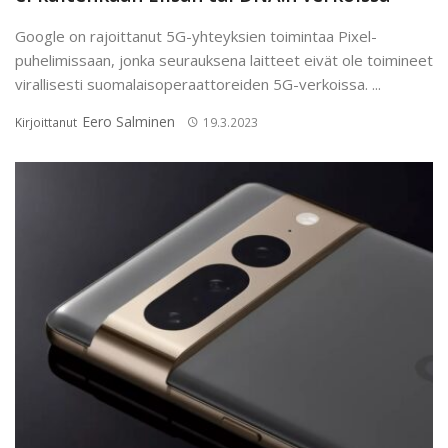
Google on rajoittanut 5G-yhteyksien toimintaa Pixel-
puhelimissaan, jonka seurauksena laitteet eivät ole toimineet
virallisesti suomalaisoperaattoreiden 5G-verkoissa. ...
Eero Salminen
Kirjoittanut
19.3.2023