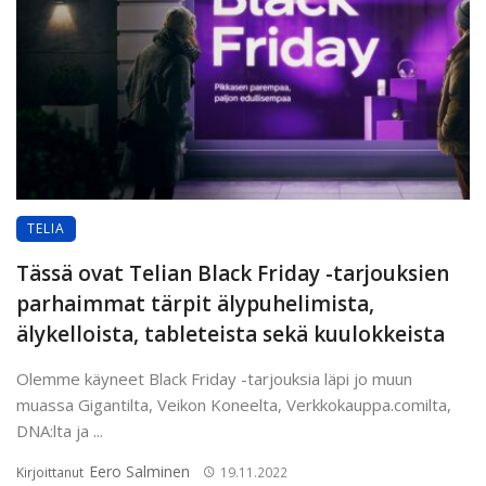
TELIA
Tässä ovat Telian Black Friday -tarjouksien
parhaimmat tärpit älypuhelimista,
älykelloista, tableteista sekä kuulokkeista
Olemme käyneet Black Friday -tarjouksia läpi jo muun
muassa Gigantilta, Veikon Koneelta, Verkkokauppa.comilta,
DNA:lta ja ...
Eero Salminen
Kirjoittanut
19.11.2022