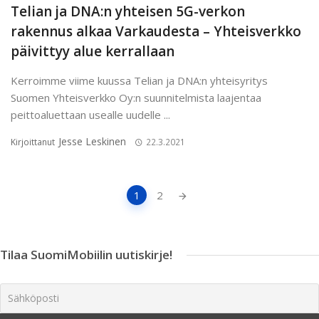
Telian ja DNA:n yhteisen 5G-verkon
rakennus alkaa Varkaudesta – Yhteisverkko
päivittyy alue kerrallaan
Kerroimme viime kuussa Telian ja DNA:n yhteisyritys
Suomen Yhteisverkko Oy:n suunnitelmista laajentaa
peittoaluettaan usealle uudelle ...
Jesse Leskinen
Kirjoittanut
22.3.2021
Artikkeleiden
1
2
navigointi
Tilaa SuomiMobiilin uutiskirje!