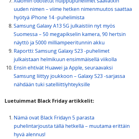
Xiaomin odotetut huippupuhelimet saavatkin
uuden nimen – viime hetken nimenmuutos saattaa
hyötyä iPhone 14 -puhelimista
Samsung Galaxy A13 5G julkaistiin nyt myös
Suomessa – 50 megapikselin kamera, 90 hertsin
näyttö ja 5000 milliampeeritunnin akku
Raportti: Samsung Galaxy S23 -puhelimet
julkaistaan helmikuun ensimmäisellä viikolla
Ensin ehtivät Huawei ja Apple, seuraavaksi
Samsung liittyy joukkoon – Galaxy S23 -sarjassa
nähdään tuki satelliittiyhteyksille
Luetuimmat Black Friday artikkelit:
Nämä ovat Black Fridayn 5 parasta
puhelintarjousta tällä hetkellä – muutama erittäin
hyvä alennus!