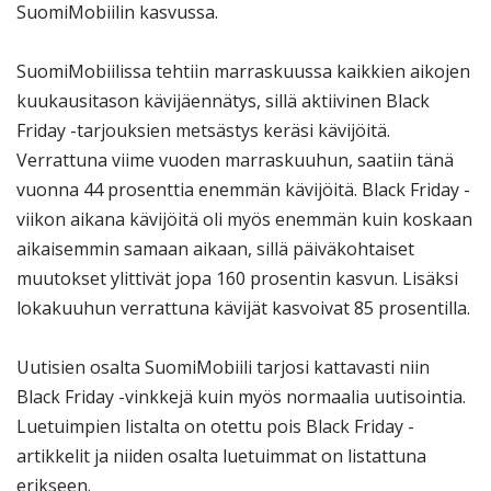
SuomiMobiilin kasvussa.
SuomiMobiilissa tehtiin marraskuussa kaikkien aikojen
kuukausitason kävijäennätys, sillä aktiivinen Black
Friday -tarjouksien metsästys keräsi kävijöitä.
Verrattuna viime vuoden marraskuuhun, saatiin tänä
vuonna 44 prosenttia enemmän kävijöitä. Black Friday -
viikon aikana kävijöitä oli myös enemmän kuin koskaan
aikaisemmin samaan aikaan, sillä päiväkohtaiset
muutokset ylittivät jopa 160 prosentin kasvun. Lisäksi
lokakuuhun verrattuna kävijät kasvoivat 85 prosentilla.
Uutisien osalta SuomiMobiili tarjosi kattavasti niin
Black Friday -vinkkejä kuin myös normaalia uutisointia.
Luetuimpien listalta on otettu pois Black Friday -
artikkelit ja niiden osalta luetuimmat on listattuna
erikseen.