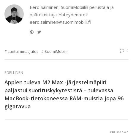
Eero Salminen, SuomiMobiilin perustaja ja
päätoimittaja. Yhteydenotot:
eero.salminen@suomimobiili.fi
Website
Twitter
0
Luetuimmat Jutut
SuomiMobiili
EDELLINEN
Applen tuleva M2 Max -järjestelmäpiiri
paljastui suorituskykytestistä – tulevassa
MacBook-tietokoneessa RAM-muistia jopa 96
gigatavua
SEURAAVA