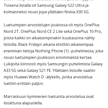
Toisena listalla oli Samsung Galaxy S22 Ultra ja
kolmanneksi nousi jopa yllättäen Nokia X30 5G.
Luetuimpien arvostelujen joukossa oli myös OnePlus
Nord 2T, OnePlus Nord CE 2 Lite sekä OnePlus 10 Pro,
joista kaikki on aikaisempinakin kuukausina nähty
listoilla. Black Fridayn aikana etsittiin aikaisempaa
enemmän tietoja Nothing Phone (1) -puhelimesta, joka
nousi luetuimpien joukkoon ensimmäistä kertaa.
Lukijoita kiinnosti myös Samsungin puhelimista Galaxy
A33 5G sekä Galaxy S21 FE. Yllättäen listoille saatiin
myös Huawei Watch D -älykello, jonka arvostelua
luettiin erittäin paljon.
Marraskuun kymmenen luetuinta arvostelua ovat
listattuna alapuolella.