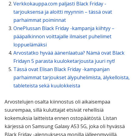
Verkkokauppa.com paljasti Black Friday -
tarjouksensa ja aloitti myynnin – tässä ovat
parhaimmat poiminnat
OnePlussan Black Friday -kampanja kiihtyy –
pääpalkinnon voittajalle ilmaiset puhelimet
loppuelämäksi
Arvostatko hyvää äänenlaatua? Nämä ovat Black
Fridayn 5 parasta kuuloketarjousta juuri nyt!
Tässä ovat Elisan Black Friday -kampanjan
parhaimmat tarjoukset älypuhelimista, älykelloista,
tableteista sekä kuulokkeista
Arvostelujen osalta kiinnostus oli aikaisempaa
suurempaa, sillä kuluttajat etsivät rehellisiä
kokemuksia laitteista ennen ostopäätöstä. Listan
kärjessä on Samsung Galaxy A53 5G, joka oli hyvässä
Black Friday -alennuksessa monilla jälleenmyyjillä.