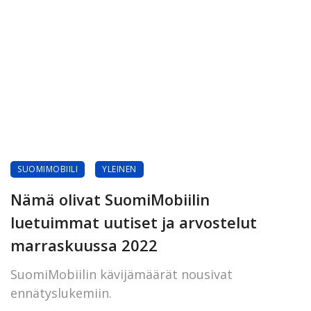
SUOMIMOBIILI
YLEINEN
Nämä olivat SuomiMobiilin
luetuimmat uutiset ja arvostelut
marraskuussa 2022
SuomiMobiilin kävijämäärät nousivat
ennätyslukemiin.