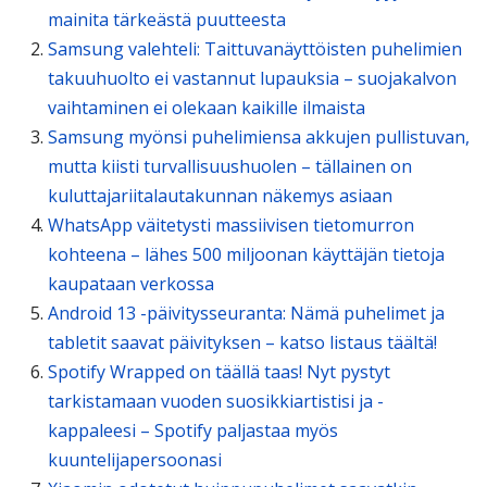
mainita tärkeästä puutteesta
Samsung valehteli: Taittuvanäyttöisten puhelimien
takuuhuolto ei vastannut lupauksia – suojakalvon
vaihtaminen ei olekaan kaikille ilmaista
Samsung myönsi puhelimiensa akkujen pullistuvan,
mutta kiisti turvallisuushuolen – tällainen on
kuluttajariitalautakunnan näkemys asiaan
WhatsApp väitetysti massiivisen tietomurron
kohteena – lähes 500 miljoonan käyttäjän tietoja
kaupataan verkossa
Android 13 -päivitysseuranta: Nämä puhelimet ja
tabletit saavat päivityksen – katso listaus täältä!
Spotify Wrapped on täällä taas! Nyt pystyt
tarkistamaan vuoden suosikkiartistisi ja -
kappaleesi – Spotify paljastaa myös
kuuntelijapersoonasi