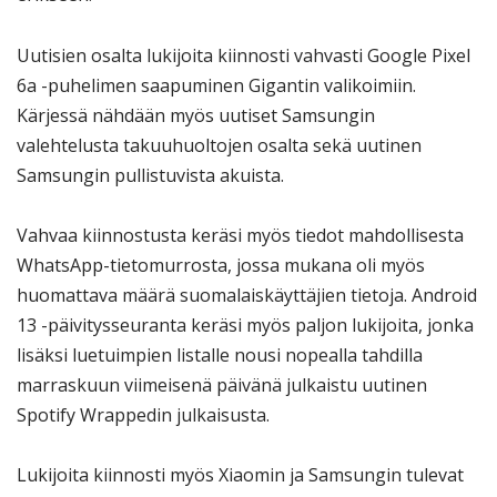
Uutisien osalta lukijoita kiinnosti vahvasti Google Pixel
6a -puhelimen saapuminen Gigantin valikoimiin.
Kärjessä nähdään myös uutiset Samsungin
valehtelusta takuuhuoltojen osalta sekä uutinen
Samsungin pullistuvista akuista.
Vahvaa kiinnostusta keräsi myös tiedot mahdollisesta
WhatsApp-tietomurrosta, jossa mukana oli myös
huomattava määrä suomalaiskäyttäjien tietoja. Android
13 -päivitysseuranta keräsi myös paljon lukijoita, jonka
lisäksi luetuimpien listalle nousi nopealla tahdilla
marraskuun viimeisenä päivänä julkaistu uutinen
Spotify Wrappedin julkaisusta.
Lukijoita kiinnosti myös Xiaomin ja Samsungin tulevat