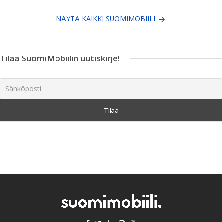
NÄYTÄ KAIKKI SUOMIMOBIILI
Tilaa SuomiMobiilin uutiskirje!