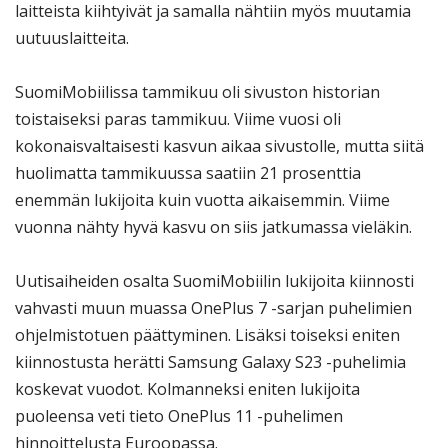
laitteista kiihtyivät ja samalla nähtiin myös muutamia
uutuuslaitteita.
SuomiMobiilissa tammikuu oli sivuston historian
toistaiseksi paras tammikuu. Viime vuosi oli
kokonaisvaltaisesti kasvun aikaa sivustolle, mutta siitä
huolimatta tammikuussa saatiin 21 prosenttia
enemmän lukijoita kuin vuotta aikaisemmin. Viime
vuonna nähty hyvä kasvu on siis jatkumassa vieläkin.
Uutisaiheiden osalta SuomiMobiilin lukijoita kiinnosti
vahvasti muun muassa OnePlus 7 -sarjan puhelimien
ohjelmistotuen päättyminen. Lisäksi toiseksi eniten
kiinnostusta herätti Samsung Galaxy S23 -puhelimia
koskevat vuodot. Kolmanneksi eniten lukijoita
puoleensa veti tieto OnePlus 11 -puhelimen
hinnoittelusta Euroopassa.