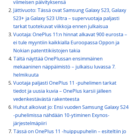
viimeisen päivityksensä
Jättivuoto: Tässä ovat Samsung Galaxy S23, Galaxy
S23+ ja Galaxy S23 Ultra – supervuotaja paljasti
tarkat tuotekuvat viikkoja ennen julkaisua
Vuotaja: OnePlus 11:n hinnat alkavat 900 eurosta –
ei tule myyntiin kaikkialla Euroopassa Oppon ja
Nokian patenttikiistojen takia
Tältä näyttää OnePlussan ensimmäinen
mekaaninen näppäimistö – julkaisu luvassa 7.
helmikuuta
Vuotaja paljasti OnePlus 11 -puhelimen tarkat
tiedot ja uusia kuvia – OnePlus karsii jälleen
vedenkestävästä rakenteesta
Huhut alkoivat jo: Ensi vuoden Samsung Galaxy S24
-puhelimissa nähdään 10-ytiminen Exynos-
järjestelmäpiiri
Tässä on OnePlus 11 -huippupuhelin – esiteltiin jo