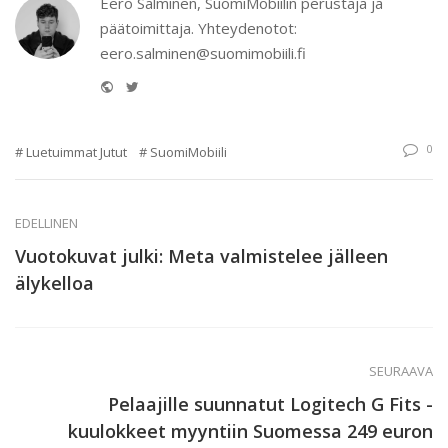
Eero Salminen, SuomiMobiilin perustaja ja
päätoimittaja. Yhteydenotot:
eero.salminen@suomimobiili.fi
Website
Twitter
0
Luetuimmat Jutut
SuomiMobiili
EDELLINEN
Vuotokuvat julki: Meta valmistelee jälleen
älykelloa
SEURAAVA
Pelaajille suunnatut Logitech G Fits -
kuulokkeet myyntiin Suomessa 249 euron