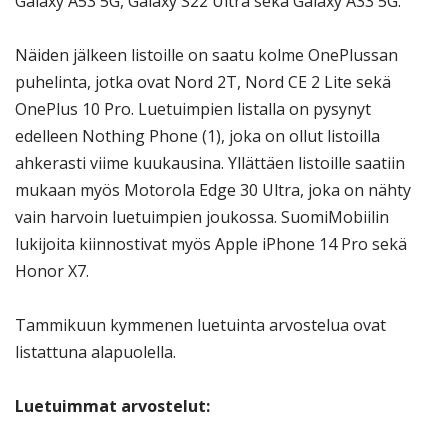
Galaxy A53 5G, Galaxy S22 Ultra sekä Galaxy A33 5G.
Näiden jälkeen listoille on saatu kolme OnePlussan
puhelinta, jotka ovat Nord 2T, Nord CE 2 Lite sekä
OnePlus 10 Pro. Luetuimpien listalla on pysynyt
edelleen Nothing Phone (1), joka on ollut listoilla
ahkerasti viime kuukausina. Yllättäen listoille saatiin
mukaan myös Motorola Edge 30 Ultra, joka on nähty
vain harvoin luetuimpien joukossa. SuomiMobiilin
lukijoita kiinnostivat myös Apple iPhone 14 Pro sekä
Honor X7.
Tammikuun kymmenen luetuinta arvostelua ovat
listattuna alapuolella.
Luetuimmat arvostelut: